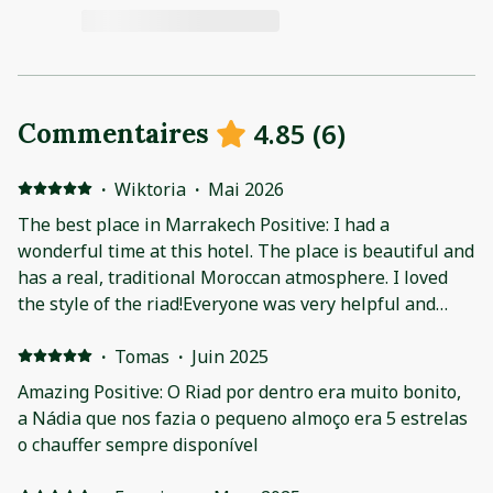
4.85
(
6
)
Commentaires
·
Wiktoria
·
Mai 2026
The best place in Marrakech Positive: I had a
wonderful time at this hotel. The place is beautiful and
has a real, traditional Moroccan atmosphere. I loved
the style of the riad!Everyone was very helpful and
kind. A special thank you to Ms. Nadia, she is very nice
and she made delicious breakfasts for us every
·
Tomas
·
Juin 2025
morning.I highly recommend this place to everyone. It
Amazing Positive: O Riad por dentro era muito bonito,
was a perfect stay and I would love to come back!
a Nádia que nos fazia o pequeno almoço era 5 estrelas
o chauffer sempre disponível