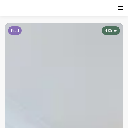
Riad
4.85
★