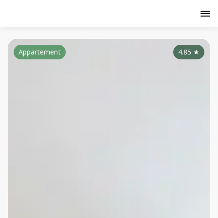
Appartement
4.85
★