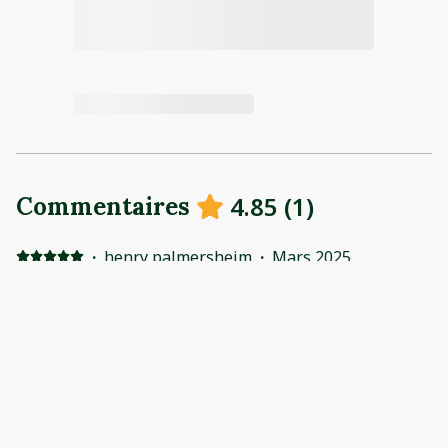
4.85
(
1
)
Commentaires
·
henry palmersheim
·
Mars 2025
Great spot, very quiet and peaceful
Very clean, great communication property is well kept