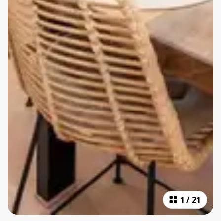
1
/
21