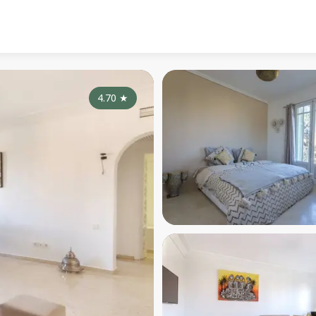
4.70
★