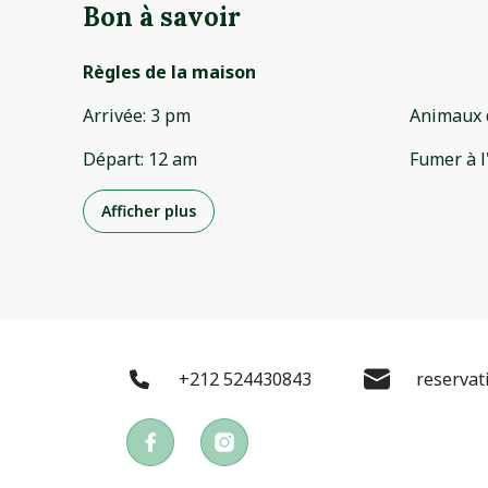
Bon à savoir
Règles de la maison
Arrivée
:
3 pm
Animaux 
Départ
:
12 am
Fumer à l
Afficher plus
+212 524430843
reserva