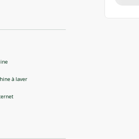
sine
ine à laver
ternet