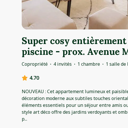
Super cosy entièrement
piscine - prox. Avenue 
Copropriété
·
4 invités
·
1 chambre
·
1 salle de
4.70
NOUVEAU : Cet appartement lumineux et paisibl
décoration moderne aux subtiles touches orientale
éléments essentiels pour un séjour entre amis ou
style art déco offre des jardins verdoyants et omb
p
...