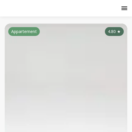
Appartement
4.80
★