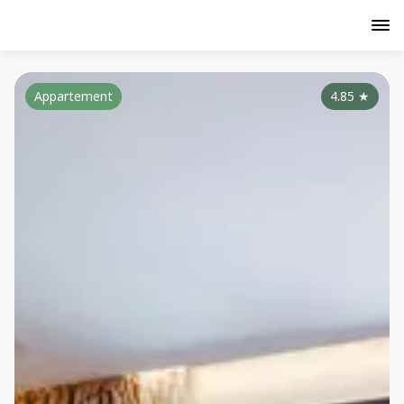
Appartement
4.85
★