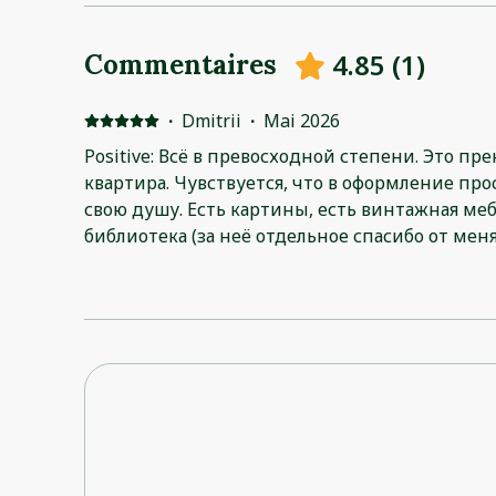
4.85
(
1
)
Commentaires
·
Dmitrii
·
Mai 2026
Positive: Всё в превосходной степени. Это пре
квартира. Чувствуется, что в оформление пр
свою душу. Есть картины, есть винтажная меб
библиотека (за неё отдельное спасибо от меня)
продолжение этого волшебного города Марра
- тихо, чисто, рядом несколько кафе и магази
очень чуткий, был всегда на связи и решал на
Мне очень не понравилось, что отпуск закон