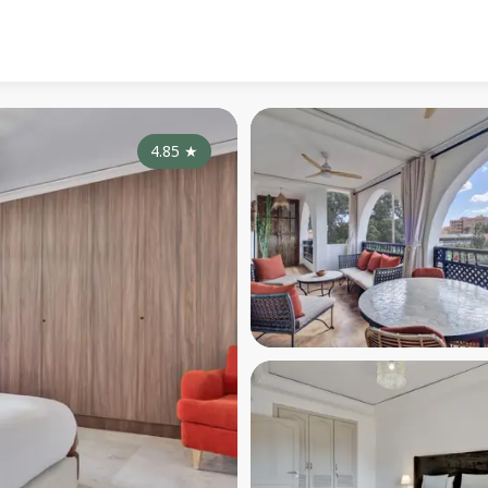
4.85
★