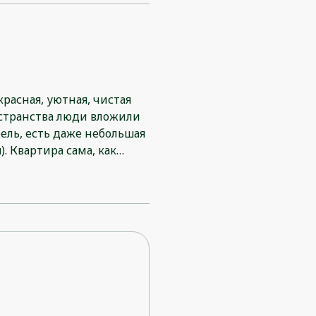
красная, уютная, чистая
остранства люди вложили
ель, есть даже небольшая
. Квартира сама, как
кеш. Превосходное место
нов на выбор. Хозяин
ши проблемы. Negative:
чился и пришлось уехать