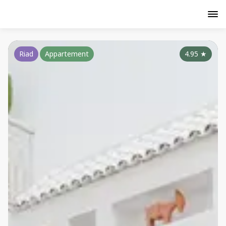
Riad
Appartement
4.95
★